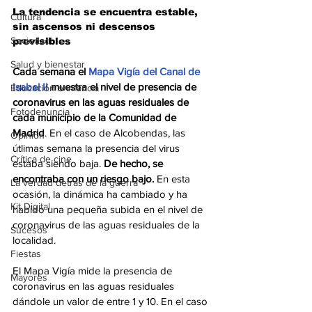
La tendencia se encuentra estable, 
Cultura
sin ascensos ni descensos 
Sociedad
previsibles
Salud y bienestar
Cada semana el 
Mapa Vigía del Canal de 
Isabel II
 muestra el nivel de presencia de 
Educación e infancia
coronavirus en las aguas residuales de 
Fotodenuncia
cada municipio de la Comunidad de 
Madrid
. En el caso de Alcobendas, las 
Opinión
útlimas semana la presencia del virus 
Crítica de cine
estaba siendo baja.
 De hecho, se 
encontraba con un riesgo bajo.
 En esta 
La verdad detrás de la guerra
ocasión, la dinámica ha cambiado y ha 
Kit Digital
habido una pequeña subida en el nivel de 
coronavirus de las aguas residuales de la 
Sucesos
localidad.  
Fiestas
El Mapa Vigía mide la presencia de 
Mayores
coronavirus en las aguas residuales 
dándole un valor de entre 1 y 10. En el caso 