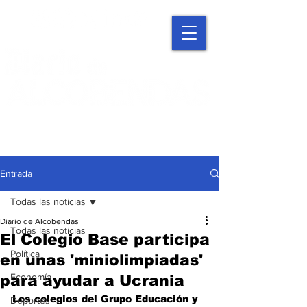
Entrada
Todas las noticias
Diario de Alcobendas
Todas las noticias
El Colegio Base participa
Política
en unas 'miniolimpiadas'
Economía
para ayudar a Ucrania
Los colegios del Grupo Educación y 
Deportes