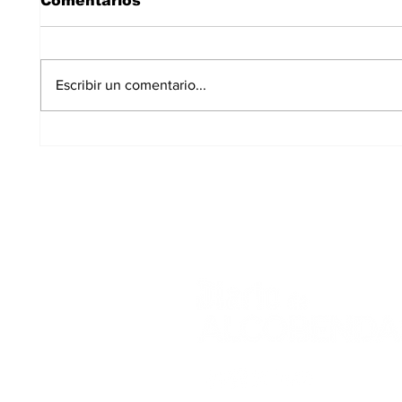
Comentarios
Escribir un comentario...
Amaya Valdemoro,
Dos 
entre las 40 mujeres
inter
que están
Club
transformando el
Torto
deporte español