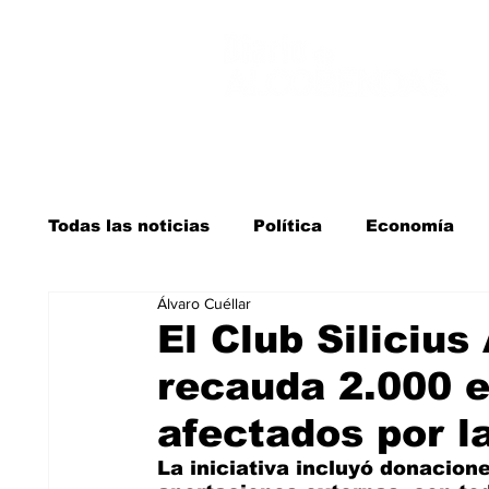
Todas las noticias
Política
Economía
Álvaro Cuéllar
Salud y bienestar
Educación e infancia
El Club Siliciu
recauda 2.000 e
La verdad detrás de la guerra
Kit Digita
afectados por 
La iniciativa incluyó donaciones