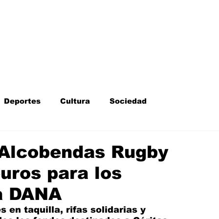
Inicio
Kit Digital
More
Deportes
Cultura
Sociedad
Fotodenuncia
Opinión
Crítica de cine
s Alcobendas Rugby
uros para los
l
Sucesos
Fiestas
Mayores
la DANA
 en taquilla, rifas solidarias y 