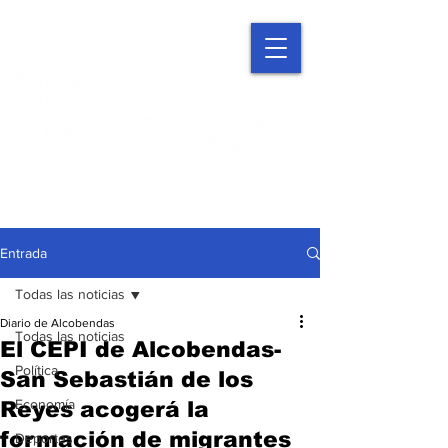
Entrada
Todas las noticias
Diario de Alcobendas
Todas las noticias
El CEPI de Alcobendas-
Política
San Sebastián de los
Economía
Reyes acogerá la
formación de migrantes
Deportes