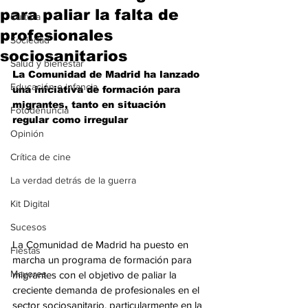
para paliar la falta de
Cultura
profesionales
Sociedad
sociosanitarios
Salud y bienestar
La Comunidad de Madrid ha lanzado 
Educación e infancia
una iniciativa de formación para 
migrantes, tanto en situación 
Fotodenuncia
regular como irregular
Opinión
Crítica de cine
La verdad detrás de la guerra
Kit Digital
Sucesos
La Comunidad de Madrid ha puesto en 
Fiestas
marcha un programa de formación para 
Mayores
migrantes con el objetivo de paliar la 
creciente demanda de profesionales en el 
sector sociosanitario, particularmente en la 