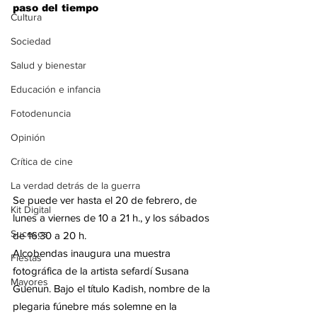
paso del tiempo
Cultura
Sociedad
Salud y bienestar
Educación e infancia
Fotodenuncia
Opinión
Crítica de cine
La verdad detrás de la guerra
Se puede ver hasta el 20 de febrero, de 
Kit Digital
lunes a viernes de 10 a 21 h., y los sábados 
Sucesos
de 16:30 a 20 h.
Alcobendas inaugura una muestra 
Fiestas
fotográfica de la artista sefardí Susana 
Mayores
Guenun. Bajo el título Kadish, nombre de la 
plegaria fúnebre más solemne en la 