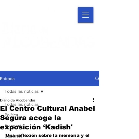
Entrada
Todas las noticias
Diario de Alcobendas
Todas las noticias
El Centro Cultural Anabel
Política
Segura acoge la
Economía
exposición ‘Kadish'
Una reflexión sobre la memoria y el 
Deportes