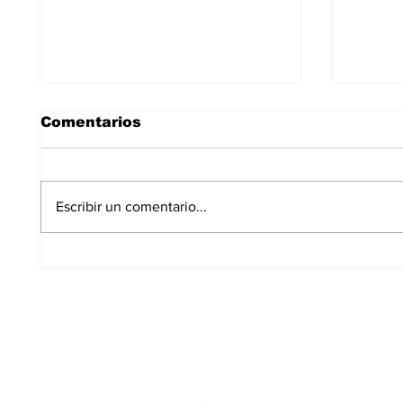
Comentarios
Escribir un comentario...
El PSOE exige al
Alcob
Gobierno local que
plazo
solicite fondos
para 
estatales para
conci
climatizar los colegios
curso
de Alcobendas