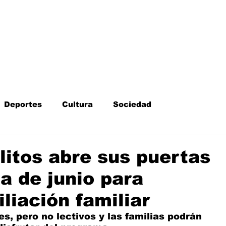
Inicio
Kit Digital
More
Deportes
Cultura
Sociedad
Fotodenuncia
Opinión
Crítica de cine
litos abre sus puertas
a de junio para
l
Sucesos
Fiestas
Mayores
iliación familiar
s, pero no lectivos y las familias podrán 