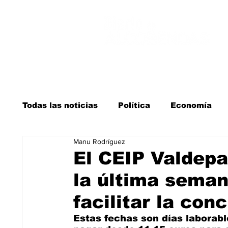
Todas las noticias
Política
Economía
Manu Rodríguez
Salud y bienestar
Educación e infancia
El CEIP Valdepa
la última seman
La verdad detrás de la guerra
Kit Digita
facilitar la conc
Estas fechas son días laborable