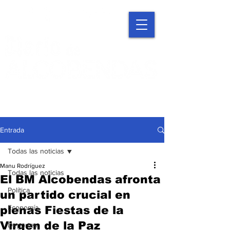
Entrada
Todas las noticias
Manu Rodríguez
Todas las noticias
El BM Alcobendas afronta
Política
un partido crucial en
Economía
plenas Fiestas de la
Virgen de la Paz
Deportes