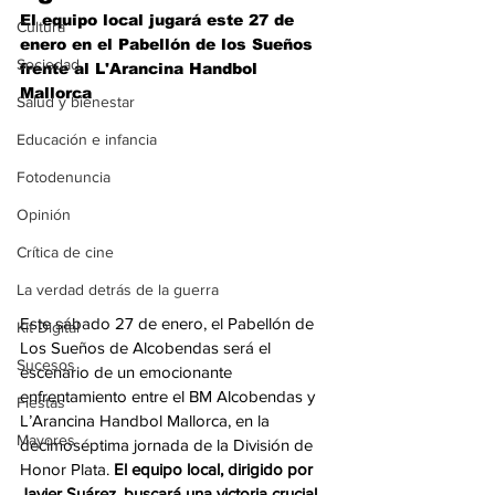
El equipo local jugará este 27 de 
Cultura
enero en el Pabellón de los Sueños 
Sociedad
frente al L'Arancina Handbol 
Mallorca
Salud y bienestar
Educación e infancia
Fotodenuncia
Opinión
Crítica de cine
La verdad detrás de la guerra
Este sábado 27 de enero, el Pabellón de 
Kit Digital
Los Sueños de Alcobendas será el 
Sucesos
escenario de un emocionante 
enfrentamiento entre el BM Alcobendas y 
Fiestas
L’Arancina Handbol Mallorca, en la 
Mayores
decimoséptima jornada de la División de 
Honor Plata. 
El equipo local, dirigido por 
Javier Suárez, buscará una victoria crucial 