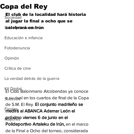
Copa del Rey
Cultura
El club de la localidad hará historia 
Sociedad
al jugar la final a ocho que se 
Salud y bienestar
celebrará en Irún
Educación e infancia
Fotodenuncia
Opinión
Crítica de cine
La verdad detrás de la guerra
Kit Digital
El Club Balonmano Alcobendas ya conoce 
a su rival en los cuartos de final de la Copa 
Sucesos
de S.M. El Rey. 
El conjunto madrileño se 
Fiestas
medirá al ABANCA Ademar León el 
próximo viernes 6 de junio en el 
Mayores
Polideportivo Artaleku de Irún,
 en el marco 
de la Final a Ocho del torneo, considerada 