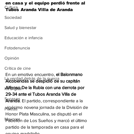
en casa y el equipo perdió frente al 
Cultura
Tubos Aranda Villa de Aranda
Sociedad
Salud y bienestar
Educación e infancia
Fotodenuncia
Opinión
Crítica de cine
En un emotivo encuentro, 
el Balonmano 
La verdad detrás de la guerra
Alcobendas se despidió de su capitán 
Alfonso De la Rubia con una derrota por 
Kit Digital
29-34 ante el Tubos Aranda Villa de 
Sucesos
Aranda
. El partido, correspondiente a la 
vigésimo novena jornada de la División de 
Fiestas
Honor Plata Masculina, se disputó en el 
Mayores
Pabellón de Los Sueños y marcó el último 
partido de la temporada en casa para el 
equipo madrileño.