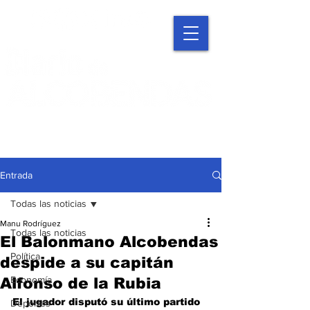
Entrada
Todas las noticias
Manu Rodríguez
Todas las noticias
El Balonmano Alcobendas
Política
despide a su capitán
Economía
Alfonso de la Rubia
El jugador disputó su último partido 
Deportes