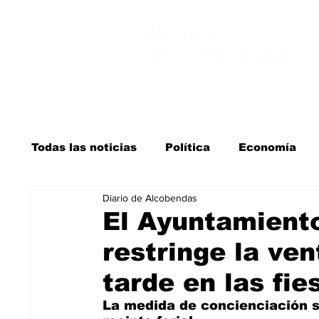
Todas las noticias
Política
Economía
Diario de Alcobendas
Salud y bienestar
Educación e infancia
El Ayuntamient
restringe la ven
La verdad detrás de la guerra
Kit Digita
tarde en las fie
La medida de concienciación se