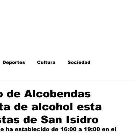
Inicio
Kit Digital
More
Deportes
Cultura
Sociedad
Fotodenuncia
Opinión
Crítica de cine
o de Alcobendas
ta de alcohol esta
l
Sucesos
Fiestas
Mayores
stas de San Isidro
 ha establecido de 16:00 a 19:00 en el 