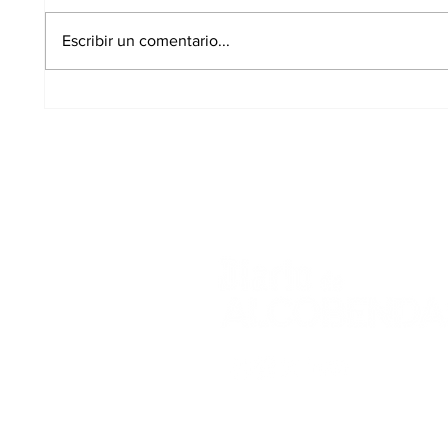
Escribir un comentario...
Paella popular, K-Pop y
Choti
musicales infantiles
rock 
para despedir el
prota
domingo de San Isidro
sábad
Aviso Legal
Polític