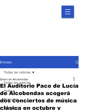
Entrada
Todas las noticias
Diario de Alcobendas
Todas las noticias
El Auditorio Paco de Lucía
Política
de Alcobendas acogerá
Economía
dos conciertos de música
clásica en octubre y
Deportes