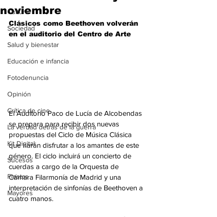
noviembre
Cultura
Clásicos como Beethoven volverán 
Sociedad
en el auditorio del Centro de Arte
Salud y bienestar
Educación e infancia
Fotodenuncia
Opinión
Crítica de cine
El Auditorio Paco de Lucía de Alcobendas 
se prepara para recibir dos nuevas 
La verdad detrás de la guerra
propuestas del Ciclo de Música Clásica 
Kit Digital
que harán disfrutar a los amantes de este 
género. El ciclo incluirá un concierto de 
Sucesos
cuerdas a cargo de la Orquesta de 
Fiestas
Cámara Filarmonía de Madrid y una 
interpretación de sinfonías de Beethoven a 
Mayores
cuatro manos.