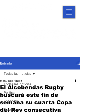
Entrada
Todas las noticias
Manu Rodríguez
Todas las noticias
El Alcobendas Rugby
Política
buscará este fin de
Economía
semana su cuarta Copa
del Rey consecutiva
Deportes