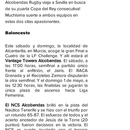
Alcobendas Rugby viaja a Sevilla en busca 
de su ¡cuarta Copa del Rey consecutiva! 
Muchísima suerte a ambos equipos en 
estas dos citas apasionantes.
Baloncesto
Este sábado y domingo, la localidad de 
Alcantarilla, en Murcia, acoge la gran Final a 
Cuatro de la LF Challenge. Y allí estará el 
Vantage Towers Alcobendas
. El sábado, a 
las 17:00 horas, semifinal a partido único 
frente al anfitrión, el Jairis. El RACA 
Granada y el Recoletas Zamora disputarán 
la otra semifinal. Y el domingo 1 de mayo, a 
las 12:30 horas, las finalistas se jugarán la 
única plaza de ascenso hacia Liga 
Femenina.
El NCS Alcobendas 
brilló en la pista del 
Naútico Tenerife y se hizo con el triunfo por 
un rotundo 65-87. El esfuerzo de todos y el 
acierto anotador de Jesús de la Torre (20 
puntos) fueron decisivos en la victoria. El 
NCS es cuarto igualado con el tercero 