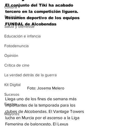
El conjunto del Tiki ha acabado 
Cultura
tercero en la competición liguera. 
Sociedad
Resumen deportivo de los equipos 
FUNDAL de Alcobendas
Salud y bienestar
Educación e infancia
Fotodenuncia
Opinión
Crítica de cine
La verdad detrás de la guerra
Kit Digital
Foto: Josema Melero
Sucesos
Llega uno de los fines de semana más 
Fiestas
importantes de la temporada para los 
clubes de Alcobendas. El Vantage Towers 
Mayores
lucha en Murcia por el ascenso a la Liga 
Femenina de baloncesto. El Lexus 