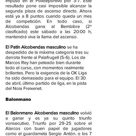
impuso en el Polideportivo por 3-7. Este 
resultado pone casi imposible alcanzar la 
segunda plaza de ascenso directo. Ahora 
está ya a 8 puntos cuando queda un mes 
de competición. En todo caso, si 
Alcobendas gana al Bembibre (2º 
clasificado) este sábado a las 20:00 h, 
mantendrá viva la llama del ascenso.
El Patín Alcobendas masculino 
se ha 
despedido de la máxima categoría tras su 
derrota frente al Palafrugell (5-6). Los de 
Marcos Rey han peleado bien durante 
todo el curso, con momentos realmente 
brillantes. Pero la exigencia de la OK Liga 
ha sido demasiado para el equipo. El 30 
de abril, último partido de liga, en la pista 
del Noia Freixenet.
Balonmano
El Balonmano Alcobendas masculino 
volvió 
a ganar y es ya su quinto triunfo 
vonsecutivo. Triunfo por 29-25 sobre el 
Alarcos con buen papel de jugadores 
como el guardameta Sergio Antón. o los 7 