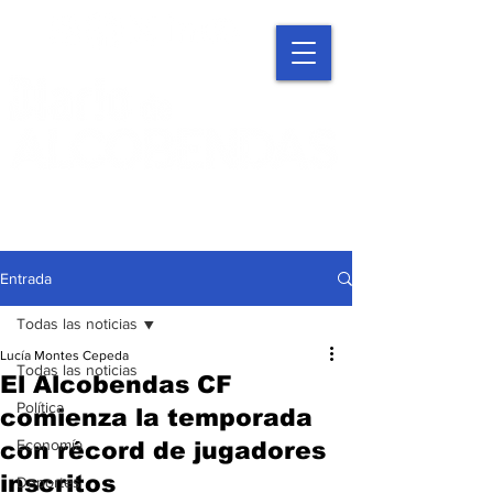
Entrada
Todas las noticias
Lucía Montes Cepeda
Todas las noticias
El Alcobendas CF
Política
comienza la temporada
Economía
con récord de jugadores
inscritos
Deportes