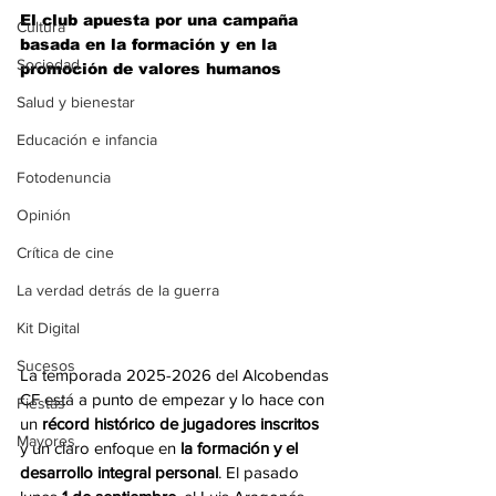
El club apuesta por una campaña 
Cultura
basada en la formación y en la 
Sociedad
promoción de valores humanos
Salud y bienestar
Educación e infancia
Fotodenuncia
Opinión
Crítica de cine
La verdad detrás de la guerra
Kit Digital
Sucesos
La temporada 2025-2026 del Alcobendas 
CF está a punto de empezar y lo hace con 
Fiestas
un 
récord histórico de jugadores inscritos 
Mayores
y un claro enfoque en 
la formación y el 
desarrollo integral personal
. El pasado 