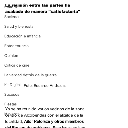
La reunión entre las partes ha 
Cultura
acabado de manera "satisfactoria"
Sociedad
Salud y bienestar
Educación e infancia
Fotodenuncia
Opinión
Crítica de cine
La verdad detrás de la guerra
Kit Digital
Foto: Eduardo Andradas 
Sucesos
Fiestas
Ya se ha reunido varios vecinos de la zona 
Mayores
centro de Alcobendas con el alcalde de la 
localidad, 
Aitor Retolaza y otros miembros 
del Equipo de gobierno. 
 Este lunes se han 