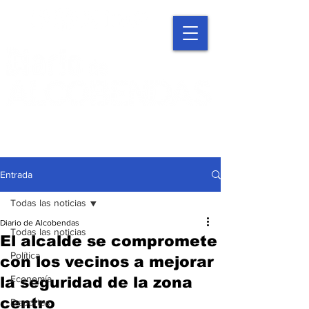
Entrada
Todas las noticias
Diario de Alcobendas
Todas las noticias
El alcalde se compromete
Política
con los vecinos a mejorar
Economía
la seguridad de la zona
centro
Deportes