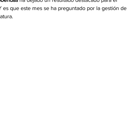
obendas 
ha dejado un resultado destacado para el 
Y es que este mes se ha preguntado por la gestión de 
tura. 