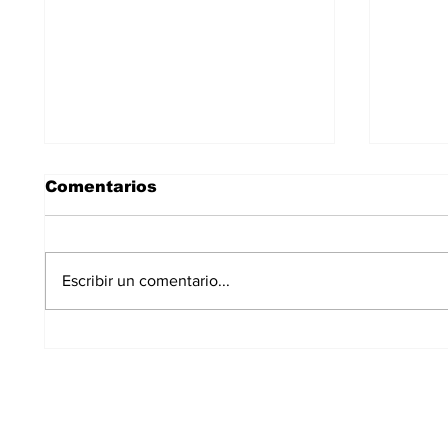
Comentarios
Escribir un comentario...
Los Carriles-Valgrande
El PS
logra el respaldo del
deter
100% de los
en A
propietarios para sus
8.600 viviendas