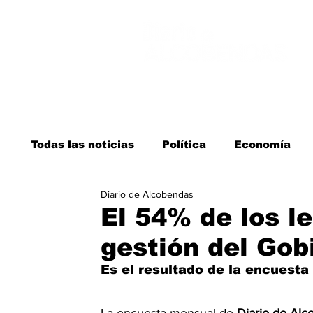
Todas las noticias
Política
Economía
Diario de Alcobendas
Salud y bienestar
Educación e infancia
El 54% de los l
gestión del Gob
La verdad detrás de la guerra
Kit Digita
Es el resultado de la encuesta