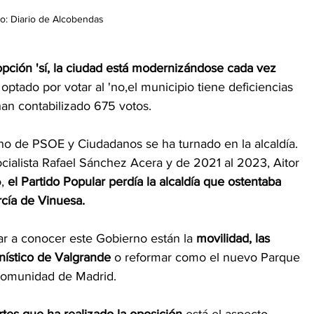
o: Diario de Alcobendas 
 opción 'sí, la ciudad está modernizándose cada vez 
optado por votar al 'no,el municipio tiene deficiencias 
 han contabilizado 675 votos. 
no de PSOE y Ciudadanos se ha turnado en la alcaldía. 
ocialista Rafael Sánchez Acera y de 2021 al 2023, Aitor 
, 
el Partido Popular perdía la alcaldía que ostentaba 
cía de Vinuesa. 
ar a conocer este Gobierno están la 
movilidad, las 
anístico de Valgrande
 o reformar como el nuevo Parque 
 Comunidad de Madrid. 
rtes que ha realizado la oposición
 está el aspecto 