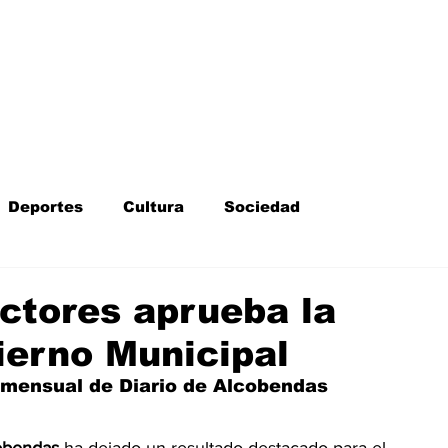
Inicio
Kit Digital
More
Deportes
Cultura
Sociedad
Fotodenuncia
Opinión
Crítica de cine
ectores aprueba la
ierno Municipal
l
Sucesos
Fiestas
Mayores
 mensual de Diario de Alcobendas 