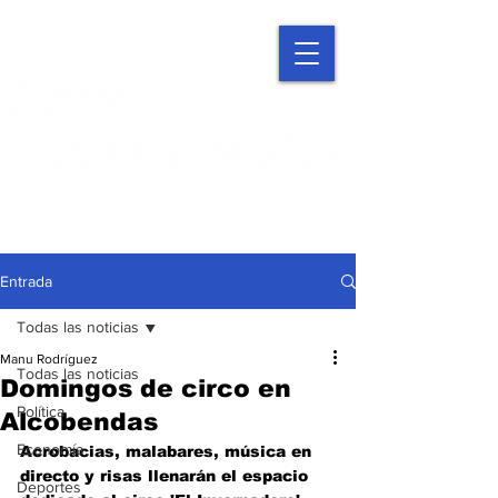
Entrada
Todas las noticias
Manu Rodríguez
Todas las noticias
Domingos de circo en
Política
Alcobendas
Economía
Acrobacias, malabares, música en 
directo y risas llenarán el espacio 
Deportes