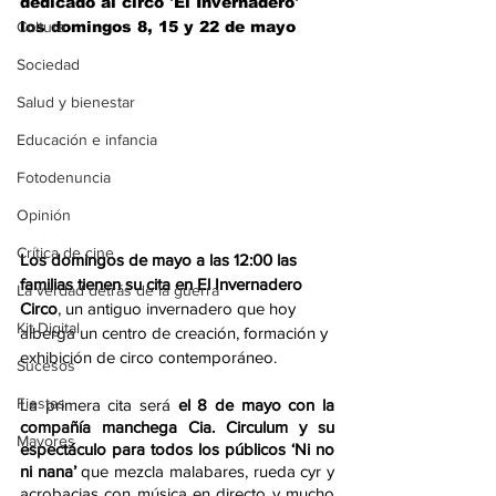
dedicado al circo 'El Invernadero' 
Cultura
los domingos 8, 15 y 22 de mayo
Sociedad
Salud y bienestar
Educación e infancia
Fotodenuncia
Opinión
Crítica de cine
Los domingos de mayo a las 12:00 las 
familias tienen su cita en El Invernadero 
La verdad detrás de la guerra
Circo
, un antiguo invernadero que hoy 
Kit Digital
alberga un centro de creación, formación y 
exhibición de circo contemporáneo.
Sucesos
Fiestas
La primera cita será 
el 8 de mayo con la 
compañía manchega Cia. Circulum y su 
Mayores
espectáculo para todos los públicos ‘Ni no 
ni nana’
 que mezcla malabares, rueda cyr y 
acrobacias con música en directo y mucho 