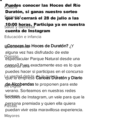
Puedes conocer las Hoces del Río 
Cultura
Duratón, si ganas nuestro sorteo 
Sociedad
que se cerrará el 28 de julio a las 
10:00 horas. Participa ya en nuestra 
Salud y bienestar
cuenta de Instagram
Educación e infancia
¿Conoces las Hoces de Duratón?
 ¿Y 
Fotodenuncia
alguna vez has disfrutado de este 
Opinión
espectacular Parque Natural desde una 
canoa? Pues exactamente eso es lo que 
Crítica de cine
puedes hacer si participas en el concurso 
La verdad detrás de la guerra
que la empresa 
Canoas Duratón y Diario 
de Alcobendas 
te proponen para este 
Kit Digital
verano. Sorteamos en nuestras redes 
Sucesos
sociales de Instagram, un vale para que la 
persona premiada y quien ella quiera 
Fiestas
puedan vivir esta maravillosa experiencia. 
Mayores