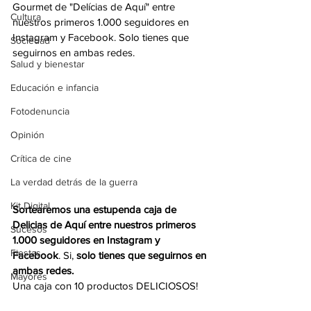
Gourmet de "Delícias de Aquí" entre 
Cultura
nuestros primeros 1.000 seguidores en 
Instagram y Facebook. Solo tienes que 
Sociedad
seguirnos en ambas redes.
Salud y bienestar
Educación e infancia
Fotodenuncia
Opinión
Crítica de cine
La verdad detrás de la guerra
Kit Digital
Sortearemos una estupenda caja de 
Delicias de Aquí entre nuestros primeros 
Sucesos
1.000 seguidores en Instagram y 
Fiestas
Facebook
. Si, 
solo tienes que seguirnos en 
ambas redes.
Mayores
Una caja con 10 productos DELICIOSOS!