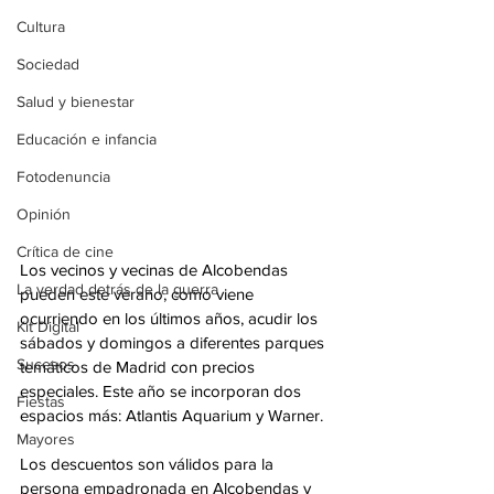
Cultura
Sociedad
Salud y bienestar
Educación e infancia
Fotodenuncia
Opinión
Crítica de cine
Los vecinos y vecinas de Alcobendas 
La verdad detrás de la guerra
pueden este verano, como viene 
ocurriendo en los últimos años, acudir los 
Kit Digital
sábados y domingos a diferentes parques 
Sucesos
temáticos de Madrid con precios 
especiales. Este año se incorporan dos 
Fiestas
espacios más: Atlantis Aquarium y Warner.
Mayores
Los descuentos son válidos para la 
persona empadronada en Alcobendas y 