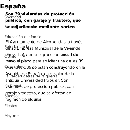
España
Cultura
Son 39 viviendas de protección 
Sociedad
pública, con garaje y trastero, que 
Salud y bienestar
se adjudicarán mediante sorteo
Educación e infancia
El Ayuntamiento de Alcobendas, a través 
Fotodenuncia
de su Empresa Municipal de la Vivienda 
(Emvialsa), abrirá el próximo 
lunes 1 de 
Opinión
mayo
 el plazo para solicitar una de las 39 
Crítica de cine
viviendas que se están construyendo en la 
Avenida de España, en el solar de la 
La verdad detrás de la guerra
antigua Universidad Popular. Son 
Kit Digital
viviendas de protección pública, con 
garaje y trastero, que se ofertan en 
Sucesos
régimen de alquiler. 
Fiestas
Mayores