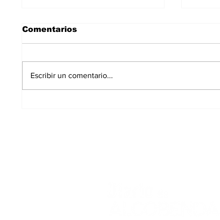
Comentarios
Escribir un comentario...
Los Carriles-Valgrande
El PS
logra el respaldo del
deter
100% de los
en A
propietarios para sus
8.600 viviendas