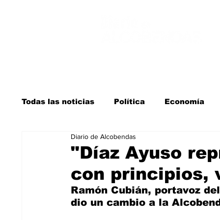
Todas las noticias
Política
Economía
Diario de Alcobendas
Salud y bienestar
Educación e infancia
"Díaz Ayuso rep
con principios, 
La verdad detrás de la guerra
Kit Digita
Ramón Cubián, portavoz del
dio un cambio a la Alcobend