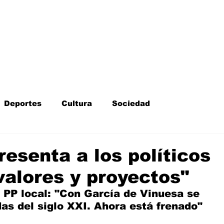
Inicio
Kit Digital
More
Deportes
Cultura
Sociedad
Fotodenuncia
Opinión
Crítica de cine
resenta a los políticos
valores y proyectos"
l
Sucesos
Fiestas
Mayores
 PP local: "Con García de Vinuesa se 
as del siglo XXI. Ahora está frenado"