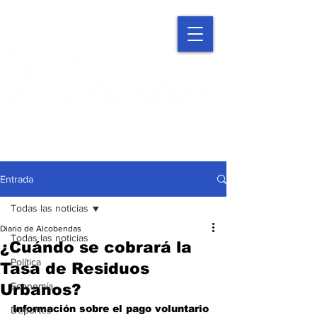
Entrada
Todas las noticias
Diario de Alcobendas
Todas las noticias
¿Cuándo se cobrará la
Política
Tasa de Residuos
Economía
Urbanos?
Información sobre el pago voluntario 
Deportes