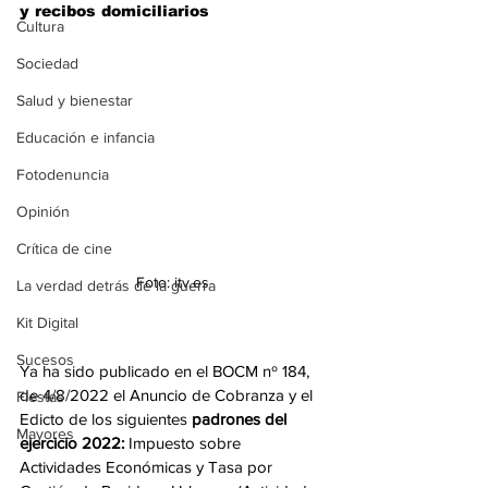
y recibos domiciliarios 
Cultura
Sociedad
Salud y bienestar
Educación e infancia
Fotodenuncia
Opinión
Crítica de cine
Foto: itv.es 
La verdad detrás de la guerra
Kit Digital
Sucesos
Ya ha sido publicado en el BOCM nº 184, 
de 4/8/2022 el Anuncio de Cobranza y el 
Fiestas
Edicto de los siguientes 
padrones del 
Mayores
ejercicio 2022: 
Impuesto sobre 
Actividades Económicas y Tasa por 