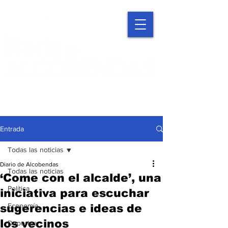
Entrada
Todas las noticias
Diario de Alcobendas
Todas las noticias
‘Come con el alcalde’, una
Política
iniciativa para escuchar
Economía
sugerencias e ideas de
los vecinos
Deportes