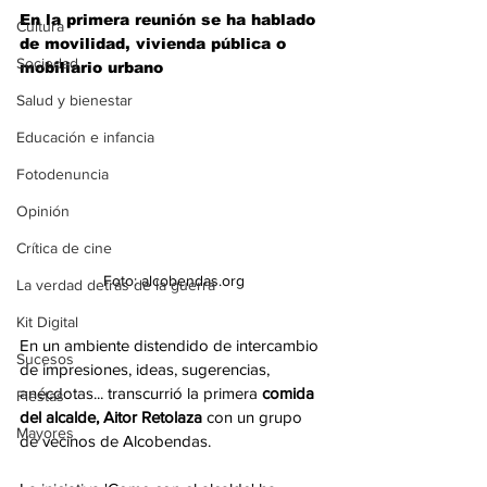
En la primera reunión se ha hablado 
Cultura
de movilidad, vivienda pública o 
Sociedad
mobiliario urbano 
Salud y bienestar
Educación e infancia
Fotodenuncia
Opinión
Crítica de cine
Foto: alcobendas.org
La verdad detrás de la guerra
Kit Digital
En un ambiente distendido de intercambio 
Sucesos
de impresiones, ideas, sugerencias, 
anécdotas... transcurrió la primera 
comida 
Fiestas
del alcalde, Aitor Retolaza 
con un grupo 
Mayores
de vecinos de Alcobendas.