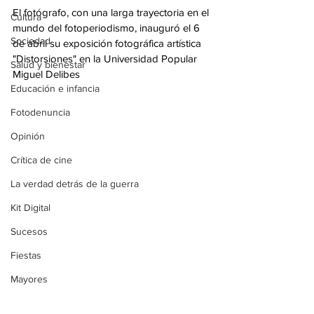
El fotógrafo, con una larga trayectoria en el 
Cultura
mundo del fotoperiodismo, inauguró el 6 
Sociedad
de abril su exposición fotográfica artística 
"Distorsiones" en la Universidad Popular 
Salud y bienestar
Miguel Delibes
Educación e infancia
Fotodenuncia
Opinión
Crítica de cine
La verdad detrás de la guerra
Kit Digital
Sucesos
Fiestas
Mayores