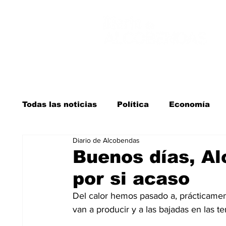
Todas las noticias
Política
Economía
Diario de Alcobendas
Salud y bienestar
Educación e infancia
Buenos días, A
por si acaso
La verdad detrás de la guerra
Kit Digita
Del calor hemos pasado a, prácticamen
van a producir y a las bajadas en las t