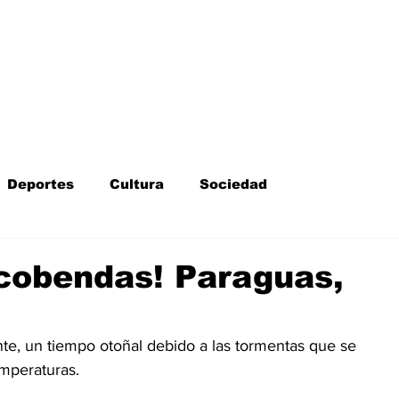
Inicio
Kit Digital
More
Deportes
Cultura
Sociedad
Fotodenuncia
Opinión
Crítica de cine
lcobendas! Paraguas,
l
Sucesos
Fiestas
Mayores
te, un tiempo otoñal debido a las tormentas que se 
emperaturas.