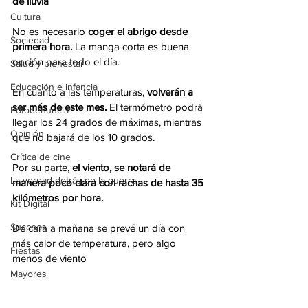
de lluvia
Cultura
No es necesario 
coger el abrigo desde 
Sociedad
primera hora.
 La manga corta es buena 
opción para todo el día. 
Salud y bienestar
Educación e infancia
En cuanto a las temperaturas, 
volverán a 
ser más de este mes. 
El termómetro podrá 
Fotodenuncia
llegar los 24 grados de máximas, mientras 
Opinión
que no bajará de los 10 grados.
Crítica de cine
Por su parte, 
el viento, se notará de 
La verdad detrás de la guerra
manera poco clara con rachas de hasta 35 
kilómetros por hora.
Kit Digital
Sucesos
De cara a mañana se prevé un día con 
más calor de temperatura, pero algo 
Fiestas
menos de viento
Mayores