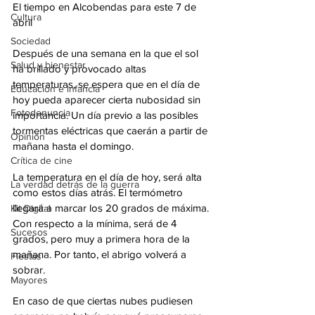
El tiempo en Alcobendas para este 7 de 
Cultura
abril
Sociedad
Después de una semana en la que el sol 
Salud y bienestar
ha brillado y provocado altas 
temperaturas, se espera que en el día de 
Educación e infancia
hoy pueda aparecer cierta nubosidad sin 
Fotodenuncia
importancia. Un día previo a las posibles 
tormentas eléctricas que caerán a partir de 
Opinión
mañana hasta el domingo. 
Crítica de cine
La temperatura en el día de hoy, será alta 
La verdad detrás de la guerra
como estos días atrás. El termómetro 
llegará a marcar los 20 grados de máxima. 
Kit Digital
Con respecto a la mínima, será de 4 
Sucesos
grados, pero muy a primera hora de la 
mañana. Por tanto, el abrigo volverá a 
Fiestas
sobrar. 
Mayores
En caso de que ciertas nubes pudiesen 