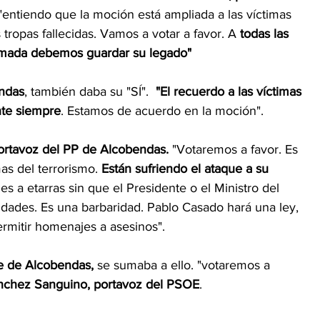
entiendo que la moción está ampliada a las víctimas 
ropas fallecidas. Vamos a votar a favor. A
 todas las 
armada debemos guardar su legado" 
ndas
, también daba su "SÍ".  
"El recuerdo a las víctimas 
nte siempre
. Estamos de acuerdo en la moción".  
ortavoz del PP de Alcobendas.
 "Votaremos a favor. Es 
s del terrorismo. 
Están sufriendo el ataque a su 
 a etarras sin que el Presidente o el Ministro del 
lidades. Es una barbaridad. Pablo Casado hará una ley, 
rmitir homenajes a asesinos".    
de de Alcobendas,
 se sumaba a ello. "votaremos a 
nchez Sanguino, portavoz del PSOE
.  