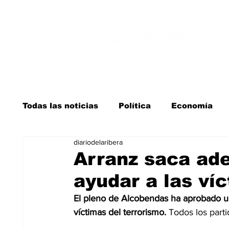
Todas las noticias
Política
Economía
diariodelaribera
Salud y bienestar
Educación e infancia
Arranz saca ad
ayudar a las ví
La verdad detrás de la guerra
Kit Digita
El pleno de Alcobendas ha aprobado u
víctimas del terrorismo.
 Todos los parti