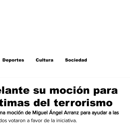
Inicio
Kit Digital
More
Deportes
Cultura
Sociedad
Fotodenuncia
Opinión
Crítica de cine
elante su moción para
ctimas del terrorismo
l
Sucesos
Fiestas
Mayores
na moción de Miguel Ángel Arranz para ayudar a las 
dos votaron a favor de la iniciativa. 