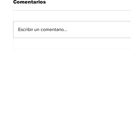
Comentarios
Escribir un comentario...
El paro sube en
Alco
Alcobendas durante
nueva
julio y alcanza las 3.726
Itiner
personas desempleadas