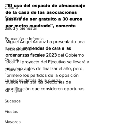
"El uso del espacio de almacenaje 
Cultura
de la casa de las asociaciones 
Sociedad
pasará de ser gratuito a 30 euros 
por metro cuadrado", comenta 
Salud y bienestar
Educación e infancia
Miguel Ángel Arranz ha presentado una 
serie de 
enmiendas de cara a las 
Fotodenuncia
ordenanzas fiscales 2023
 del Gobierno 
Opinión
local. El proyecto del Ejecutivo se llevará a 
un pleno antes de finalizar el año, pero, 
Crítica de cine
`primero los partidos de la oposición  
La verdad detrás de la guerra
pueden realizar las peticiones de 
modificación que consideren oportunas. 
Kit Digital
Sucesos
Fiestas
Mayores