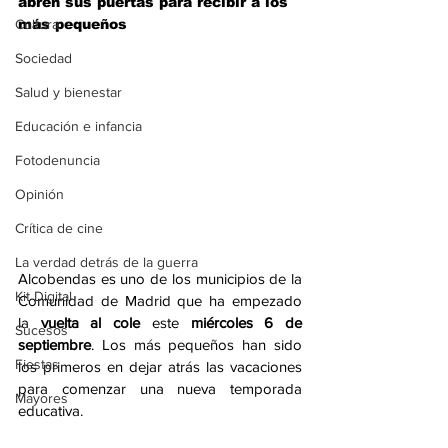
abren sus puertas para recibir a los 
Cultura
más pequeños
Sociedad
Salud y bienestar
Educación e infancia
Fotodenuncia
Opinión
Crítica de cine
La verdad detrás de la guerra
Alcobendas es uno de los municipios de la 
Kit Digital
Comunidad de Madrid que ha empezado 
la 
vuelta al cole
 este 
miércoles 6 de 
Sucesos
septiembre
. Los más pequeños han sido 
Fiestas
los primeros en dejar atrás las vacaciones 
para comenzar una nueva temporada 
Mayores
educativa. 