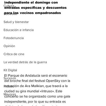
independiente el domingo con 
Cultura
entradas específicas y descuentos 
para los vecinos empadronados
Sociedad
Salud y bienestar
Educación e infancia
Fotodenuncia
Opinión
Crítica de cine
La verdad detrás de la guerra
Kit Digital
El Parque de Andalucía será el escenario 
Sucesos
del broche final del festival OpenSky con la 
actuación de Ara Malikian, que traerá a la 
Fiestas
ciudad su gira mundial «Intruso». Este 
Mayores
concierto se ha organizado como una gala 
independiente, por lo que su entrada es 