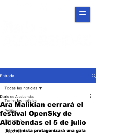
Entrada
Todas las noticias
Diario de Alcobendas
Todas las noticias
Ara Malikian cerrará el
Política
festival OpenSky de
Economía
Alcobendas el 5 de julio
El violinista protagonizará una gala 
Deportes