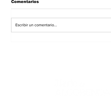
Comentarios
Escribir un comentario...
JUPOL exige medidas
La Pl
urgentes para las
Los C
puertas cortafuegos de
encu
la Comisaría de
duran
Alcobendas
12 de