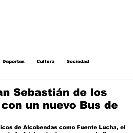
Inicio
Kit Digital
More
Deportes
Cultura
Sociedad
Fotodenuncia
Opinión
Crítica de cine
n Sebastián de los
 con un nuevo Bus de
l
Sucesos
Fiestas
Mayores
icos de Alcobendas como Fuente Lucha, el 