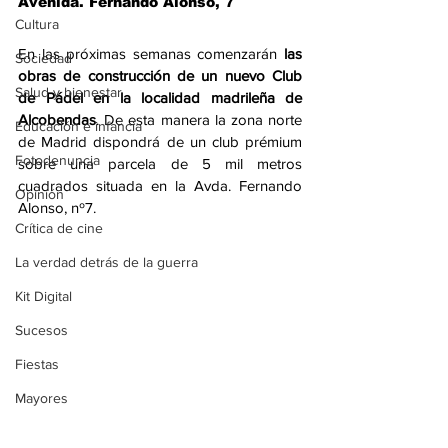
Avenida. Fernando Alonso, 7
Cultura
En las próximas semanas comenzarán 
las 
Sociedad
obras de construcción de un nuevo Club 
Salud y bienestar
de Pádel en la localidad madrileña de 
Alcobendas
. De esta manera la zona norte 
Educación e infancia
de Madrid dispondrá de un club prémium 
Fotodenuncia
sobre una parcela de 5 mil metros 
cuadrados situada en la Avda. Fernando 
Opinión
Alonso, nº7.
Crítica de cine
La verdad detrás de la guerra
Kit Digital
Sucesos
Fiestas
Mayores