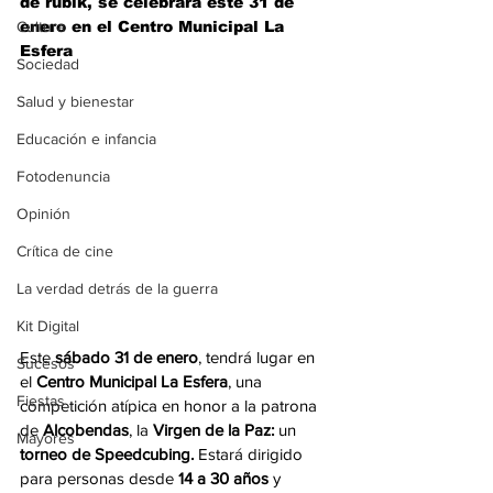
de rubik, se celebrará este 31 de 
Cultura
enero en el Centro Municipal La 
Esfera
Sociedad
Salud y bienestar
Educación e infancia
Fotodenuncia
Opinión
Crítica de cine
La verdad detrás de la guerra
Kit Digital
Este 
sábado 31 de enero
, tendrá lugar en 
Sucesos
el 
Centro Municipal La Esfera
, una 
Fiestas
competición atípica en honor a la patrona 
de 
Alcobendas
, la 
Virgen de la Paz:
 un 
Mayores
torneo de Speedcubing. 
Estará dirigido 
para personas desde 
14 a 30 años 
y 