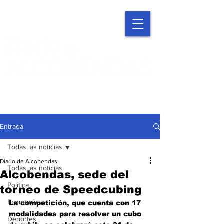
Entrada
Todas las noticias
Diario de Alcobendas
Todas las noticias
Alcobendas, sede del
Política
torneo de Speedcubing
Economía
La competición, que cuenta con 17 
modalidades para resolver un cubo 
Deportes