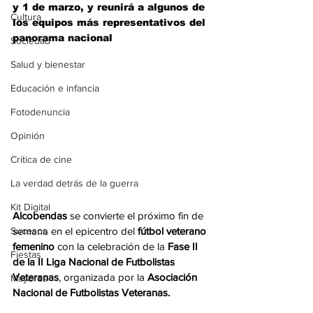
y 1 de marzo, y reunirá a algunos de 
Cultura
los equipos más representativos del 
panorama nacional
Sociedad
Salud y bienestar
Educación e infancia
Fotodenuncia
Opinión
Crítica de cine
La verdad detrás de la guerra
Kit Digital
Alcobendas 
se convierte el próximo fin de 
Sucesos
semana en el epicentro del
 fútbol veterano 
femenino 
con la celebración de la 
Fase II 
Fiestas
de la II Liga Nacional de Futbolistas 
Veteranas
, organizada por la 
Asociación 
Mayores
Nacional de Futbolistas Veteranas.