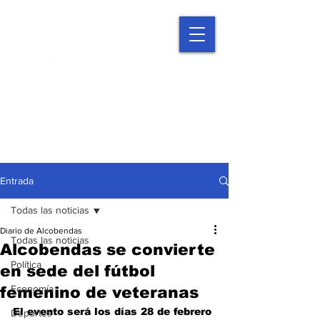
Entrada
Todas las noticias
Diario de Alcobendas
Todas las noticias
Alcobendas se convierte
Política
en sede del fútbol
Economía
femenino de veteranas
El evento será los días 28 de febrero 
Deportes