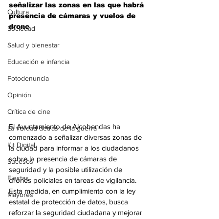
señalizar las zonas en las que habrá 
Cultura
presencia de cámaras y vuelos de 
drone
Sociedad
Salud y bienestar
Educación e infancia
Fotodenuncia
Opinión
Crítica de cine
El Ayuntamiento de Alcobendas ha 
La verdad detrás de la guerra
comenzado a señalizar diversas zonas de 
Kit Digital
la ciudad para informar a los ciudadanos 
sobre la presencia de cámaras de 
Sucesos
seguridad y la posible utilización de 
Fiestas
drones policiales en tareas de vigilancia. 
Esta medida, en cumplimiento con la ley 
Mayores
estatal de protección de datos, busca 
reforzar la seguridad ciudadana y mejorar 