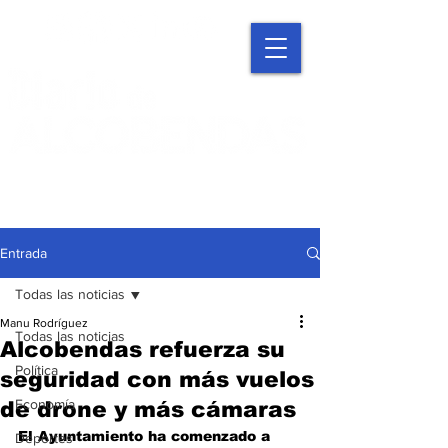
Entrada
Todas las noticias
Manu Rodríguez
Todas las noticias
Alcobendas refuerza su
Política
seguridad con más vuelos
Economía
de drone y más cámaras
El Ayuntamiento ha comenzado a 
Deportes