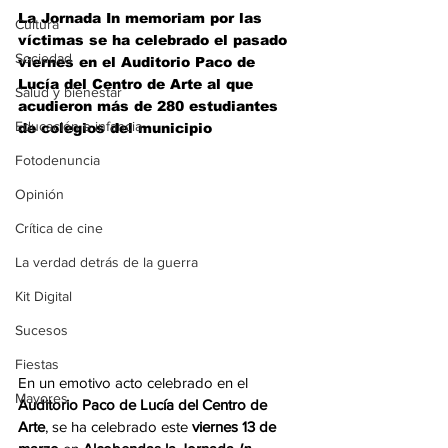
La Jornada In memoriam por las 
Cultura
víctimas se ha celebrado el pasado 
Sociedad
viernes en el Auditorio Paco de 
Lucía del Centro de Arte al que 
Salud y bienestar
acudieron más de 280 estudiantes 
Educación e infancia
de colegios del municipio
Fotodenuncia
Opinión
Crítica de cine
La verdad detrás de la guerra
Kit Digital
Sucesos
Fiestas
En un emotivo acto celebrado en el 
Mayores
Auditorio Paco de Lucía del Centro de 
Arte
, se ha celebrado este 
viernes 13 de 