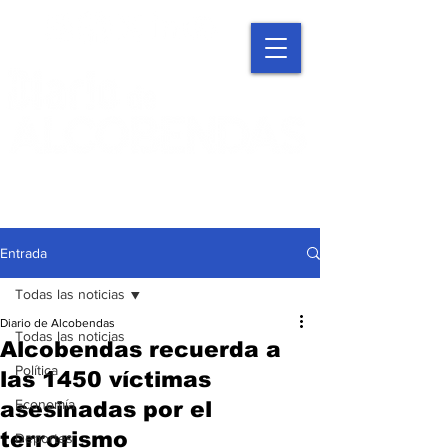
Entrada
Todas las noticias
Diario de Alcobendas
Todas las noticias
Alcobendas recuerda a
Política
las 1450 víctimas
Economía
asesinadas por el
terrorismo
Deportes