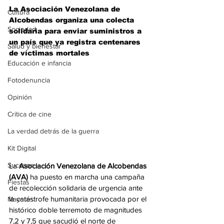
La Asociación Venezolana de 
Cultura
Alcobendas organiza una colecta 
Sociedad
solidaria para enviar suministros a 
un país que ya registra centenares 
Salud y bienestar
de víctimas mortales
Educación e infancia
Fotodenuncia
Opinión
Crítica de cine
La verdad detrás de la guerra
Kit Digital
Sucesos
La 
Asociación Venezolana de Alcobendas 
(AVA)
 ha puesto en marcha una campaña 
Fiestas
de recolección solidaria de urgencia ante 
la catástrofe humanitaria provocada por el 
Mayores
histórico doble terremoto de magnitudes 
7,2 y 7,5 que sacudió el norte de 