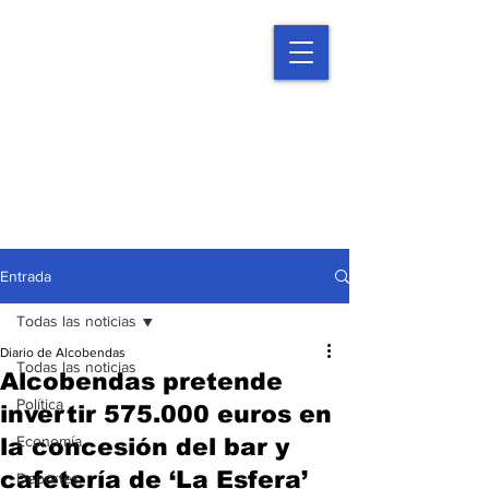
Entrada
Todas las noticias
Diario de Alcobendas
Todas las noticias
Alcobendas pretende
Política
invertir 575.000 euros en
Economía
la concesión del bar y
cafetería de ‘La Esfera’
Deportes