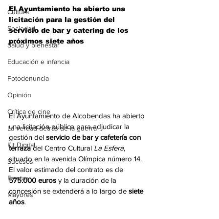
El Ayuntamiento ha abierto una 
Cultura
licitación para la gestión del 
Sociedad
servicio de bar y catering de los 
próximos siete años
Salud y bienestar
Educación e infancia
Fotodenuncia
Opinión
Crítica de cine
El Ayuntamiento de Alcobendas ha abierto 
una licitación pública para adjudicar la 
La verdad detrás de la guerra
gestión del 
servicio de bar y cafetería con 
Kit Digital
terraza
 del Centro Cultural 
La Esfera
, 
situado en la avenida Olímpica número 14. 
Sucesos
El valor estimado del contrato es de 
Fiestas
575.000 euros
 y la duración de la 
concesión se extenderá a lo largo de 
siete 
Mayores
años
.