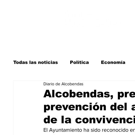
Todas las noticias
Política
Economía
Diario de Alcobendas
Salud y bienestar
Educación e infancia
Alcobendas, pre
prevención del 
La verdad detrás de la guerra
Kit Digita
de la convivenc
El Ayuntamiento ha sido reconocido en