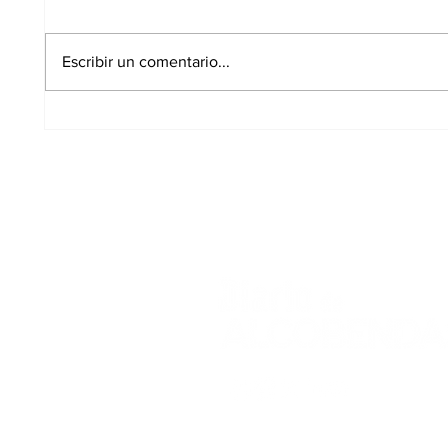
Escribir un comentario...
El PSOE exige al
Alcob
Gobierno local que
plazo
solicite fondos
para 
estatales para
conci
climatizar los colegios
curso
de Alcobendas