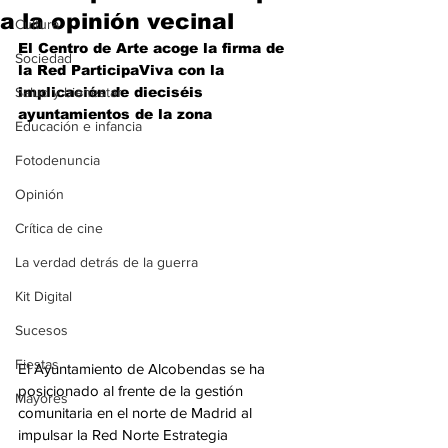
a la opinión vecinal
Cultura
El Centro de Arte acoge la firma de 
Sociedad
la Red ParticipaViva con la 
Salud y bienestar
implicación de dieciséis 
ayuntamientos de la zona
Educación e infancia
Fotodenuncia
Opinión
Crítica de cine
La verdad detrás de la guerra
Kit Digital
Sucesos
Fiestas
El Ayuntamiento de Alcobendas se ha 
posicionado al frente de la gestión 
Mayores
comunitaria en el norte de Madrid al 
impulsar la Red Norte Estrategia 