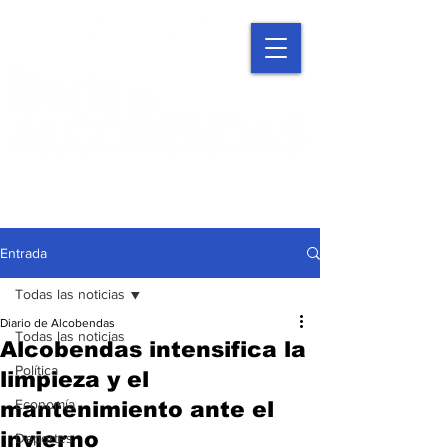
Entrada
Todas las noticias
Diario de Alcobendas
Todas las noticias
Alcobendas intensifica la
Política
limpieza y el
Economía
mantenimiento ante el
invierno
Deportes