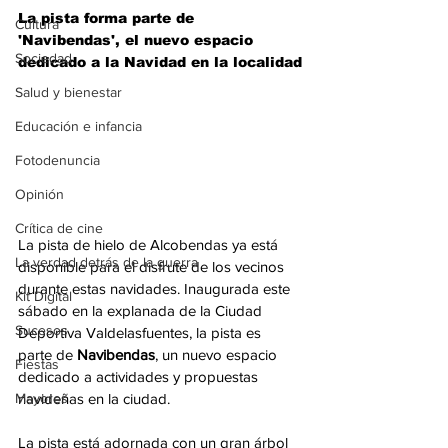
La pista forma parte de 
Cultura
'Navibendas', el nuevo espacio 
Sociedad
dedicado a la Navidad en la localidad
Salud y bienestar
Educación e infancia
Fotodenuncia
Opinión
Crítica de cine
La pista de hielo de Alcobendas ya está 
La verdad detrás de la guerra
disponible para el disfrute de los vecinos 
durante estas navidades. Inaugurada este 
Kit Digital
sábado en la explanada de la Ciudad 
Sucesos
Deportiva Valdelasfuentes, la pista es 
parte de 
Navibendas
, un nuevo espacio 
Fiestas
dedicado a actividades y propuestas 
navideñas en la ciudad.
Mayores
La pista está adornada con un gran árbol 