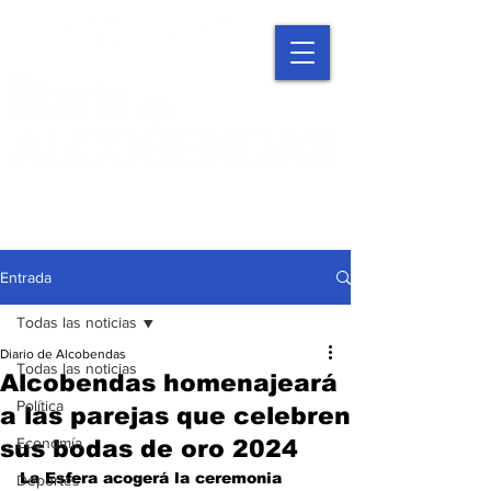
Entrada
Todas las noticias
Diario de Alcobendas
Todas las noticias
Alcobendas homenajeará
Política
a las parejas que celebren
Economía
sus bodas de oro 2024
La Esfera acogerá la ceremonia 
Deportes