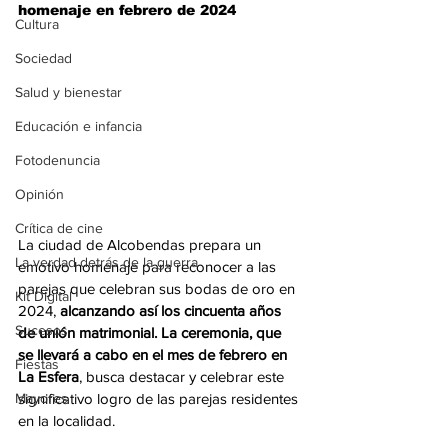
homenaje en febrero de 2024
Cultura
Sociedad
Salud y bienestar
Educación e infancia
Fotodenuncia
Opinión
Crítica de cine
La ciudad de Alcobendas prepara un 
La verdad detrás de la guerra
emotivo homenaje para reconocer a las 
parejas que celebran sus bodas de oro en 
Kit Digital
2024, 
alcanzando así los cincuenta años 
Sucesos
de unión matrimonial. La ceremonia, que 
se llevará a cabo en el mes de febrero en 
Fiestas
La Esfera
, busca destacar y celebrar este 
Mayores
significativo logro de las parejas residentes 
en la localidad.