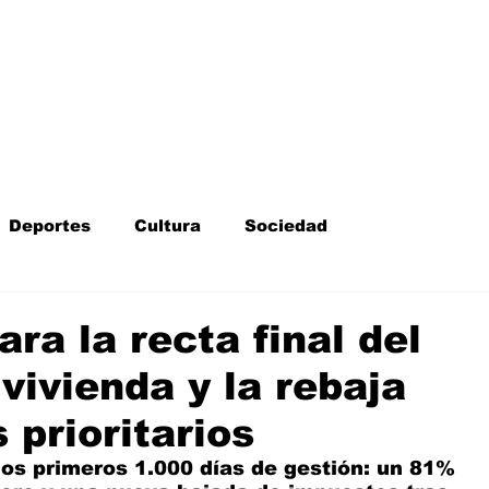
Inicio
Kit Digital
More
Deportes
Cultura
Sociedad
Fotodenuncia
Opinión
Crítica de cine
ra la recta final del
vivienda y la rebaja
l
Sucesos
Fiestas
Mayores
 prioritarios
os primeros 1.000 días de gestión: un 81% 