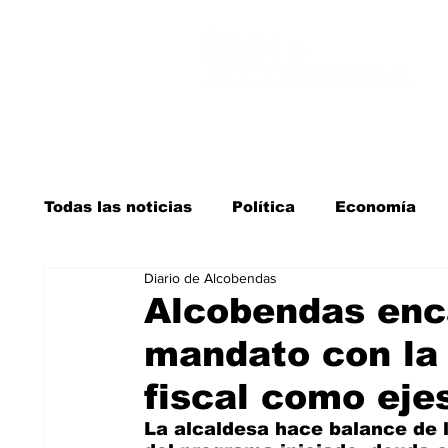
Todas las noticias
Política
Economía
Diario de Alcobendas
Salud y bienestar
Educación e infancia
Alcobendas enca
mandato con la 
La verdad detrás de la guerra
Kit Digita
fiscal como ejes
La alcaldesa hace balance de l