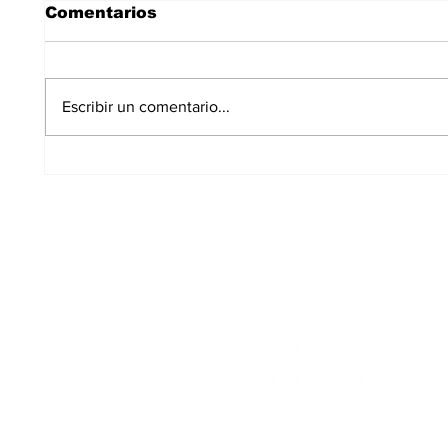
Comentarios
Escribir un comentario...
Los Carriles-Valgrande
El PS
logra el respaldo del
deter
100% de los
en A
propietarios para sus
8.600 viviendas