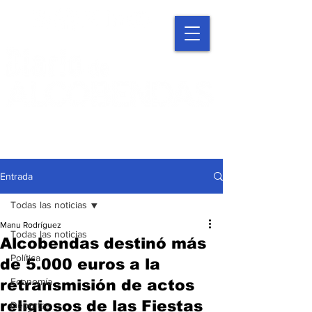
Entrada
Todas las noticias
Manu Rodríguez
Todas las noticias
Alcobendas destinó más
Política
de 5.000 euros a la
Economía
retransmisión de actos
religiosos de las Fiestas
Deportes