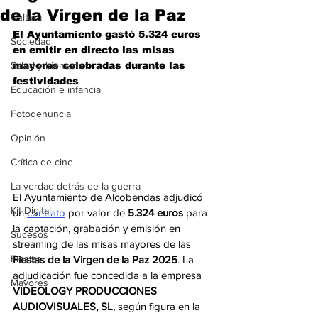
de la Virgen de la Paz
Cultura
El Ayuntamiento gastó 5.324 euros 
Sociedad
en emitir en directo las misas 
Salud y bienestar
mayores celebradas durante las 
festividades
Educación e infancia
Fotodenuncia
Opinión
Crítica de cine
La verdad detrás de la guerra
El Ayuntamiento de Alcobendas adjudicó 
Kit Digital
un 
contrato
 por valor de 
5.324 euros
 para 
la captación, grabación y emisión en 
Sucesos
streaming de las misas mayores de las 
Fiestas
Fiestas de la Virgen de la Paz 2025
. La 
adjudicación fue concedida a la empresa 
Mayores
VIDEOLOGY PRODUCCIONES 
AUDIOVISUALES, SL
, según figura en la 