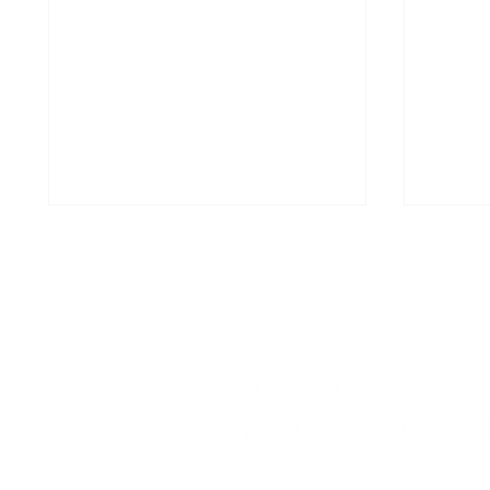
Alcobendas acoge una
El ci
nueva edición de la Red
vuelv
Itiner
la XI
Circu