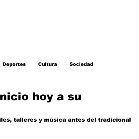
Inicio
Kit Digital
More
Deportes
Cultura
Sociedad
Fotodenuncia
Opinión
Crítica de cine
nicio hoy a su
l
Sucesos
Fiestas
Mayores
iles, talleres y música antes del tradicional 