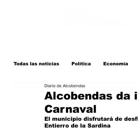
Todas las noticias
Política
Economía
Diario de Alcobendas
Salud y bienestar
Educación e infancia
Alcobendas da i
Carnaval
La verdad detrás de la guerra
Kit Digita
El municipio disfrutará de desf
Entierro de la Sardina