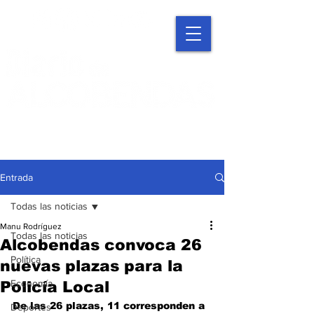
Entrada
Todas las noticias
Manu Rodríguez
Todas las noticias
Alcobendas convoca 26
Política
nuevas plazas para la
Economía
Policía Local
De las 26 plazas, 11 corresponden a 
Deportes