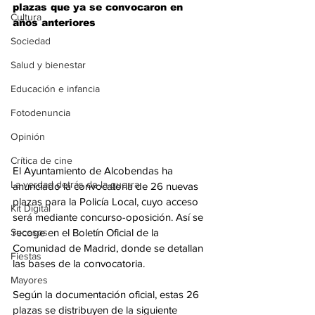
plazas que ya se convocaron en 
Cultura
años anteriores
Sociedad
Salud y bienestar
Educación e infancia
Fotodenuncia
Opinión
Crítica de cine
El Ayuntamiento de Alcobendas ha 
La verdad detrás de la guerra
anunciado la convocatoria de 26 nuevas 
plazas para la Policía Local, cuyo acceso 
Kit Digital
será mediante concurso-oposición. Así se 
Sucesos
recoge en el Boletín Oficial de la 
Comunidad de Madrid, donde se detallan 
Fiestas
las bases de la convocatoria.
Mayores
Según la documentación oficial, estas 26 
plazas se distribuyen de la siguiente 