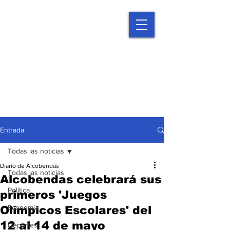
Entrada
Todas las noticias
Diario de Alcobendas
Todas las noticias
Alcobendas celebrará sus
Política
primeros 'Juegos
Economía
Olímpicos Escolares' del
12 al 14 de mayo
Deportes