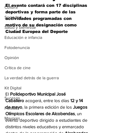
El evento contará con 17 disciplinas 
Cultura
deportivas y forma parte de las 
Sociedad
actividades programadas con 
motivo de su designación como 
Salud y bienestar
Ciudad Europea del Deporte
Educación e infancia
Fotodenuncia
Opinión
Crítica de cine
La verdad detrás de la guerra
Kit Digital
El 
Polideportivo Municipal José 
Sucesos
Caballero
 acogerá, entre los días 
12 y 14 
de mayo
, la primera edición de los 
Juegos 
Fiestas
Olímpicos Escolares de Alcobendas
, un 
Mayores
evento deportivo dirigido a estudiantes de 
distintos niveles educativos y enmarcado 