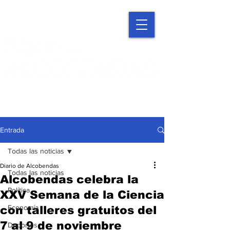
Entrada
Todas las noticias
Diario de Alcobendas
Todas las noticias
Alcobendas celebra la
Política
XXV Semana de la Ciencia
Economía
con talleres gratuitos del
7 al 9 de noviembre
Deportes