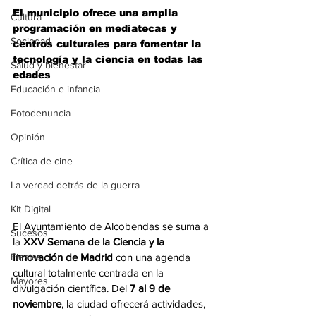
El municipio ofrece una amplia 
Cultura
programación en mediatecas y 
Sociedad
centros culturales para fomentar la 
tecnología y la ciencia en todas las 
Salud y bienestar
edades
Educación e infancia
Fotodenuncia
Opinión
Crítica de cine
La verdad detrás de la guerra
Kit Digital
El Ayuntamiento de Alcobendas se suma a 
Sucesos
la 
XXV Semana de la Ciencia y la 
Fiestas
Innovación de Madrid
 con una agenda 
cultural totalmente centrada en la 
Mayores
divulgación científica. Del 
7 al 9 de 
noviembre
, la ciudad ofrecerá actividades, 